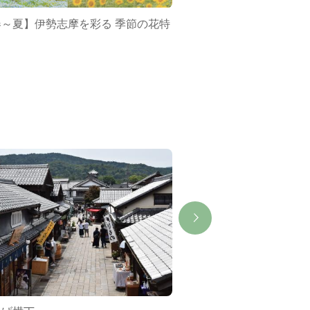
春～夏】伊勢志摩を彩る 季節の花特
ミジュマルバス&ポケ
集