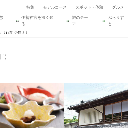
特集
モデルコース
スポット・体験
グルメ・
志
伊勢神宮を深く知
旅のテー
ぶらりす
る
マ
と
荘（おかげ横丁）
丁）