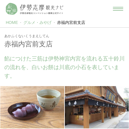
HOME
グルメ・みやげ
赤福内宮前支店
あかふくないくうまえしてん
赤福内宮前支店
餡につけた三筋は伊勢神宮内宮を流れる五十鈴川
の流れを、白いお餅は川底の小石を表していま
す。