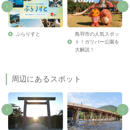
勢
ぶらりすと
鳥羽市の人気スポッ
ト！ガリバー公園を
ご
大解説！
周辺にあるスポット