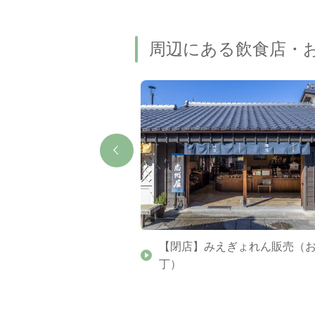
周辺にある飲食店・
（おかげ横丁）
【閉店】みえぎょれん販売（
丁）