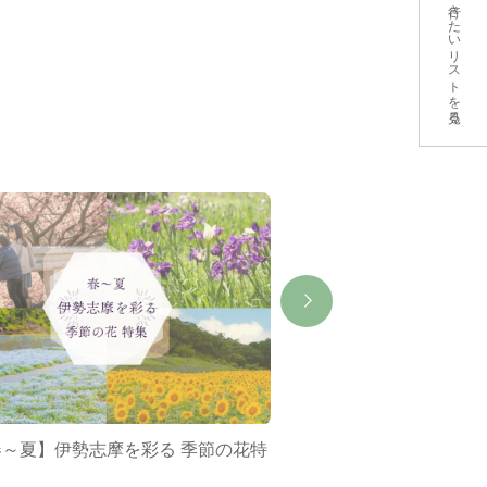
行きたいリストを見る
春～夏】伊勢志摩を彩る 季節の花特
ミジュマルバス&ポケ
集