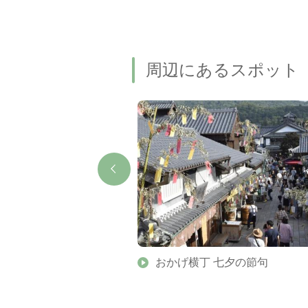
周辺にあるスポット
伊勢神宮 内宮末社）
おかげ横丁 七夕の節句