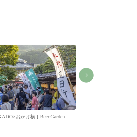
KADO×おかげ横丁Beer Garden
【休館】おかげ座神
横丁）