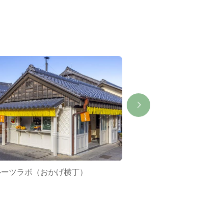
ルーツラボ（おかげ横丁）
伊勢 ゑびす ひらき