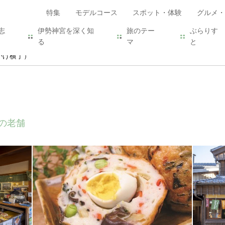
特集
モデルコース
スポット・体験
グルメ・
志
伊勢神宮を深く知
旅のテー
ぶらりす
る
マ
と
かげ横丁）
の老舗