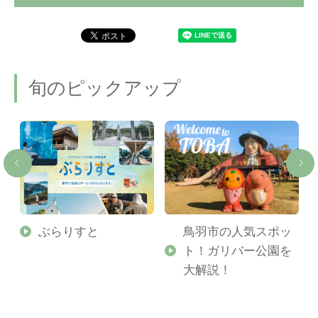
旬のピックアップ
勢
ぶらりすと
鳥羽市の人気スポッ
ト！ガリバー公園を
ご
大解説！