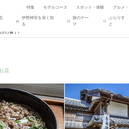
特集
モデルコース
スポット・体験
グルメ・
志
伊勢神宮を深く知
旅のテー
ぶらりす
る
マ
と
おかげ横丁）
お店