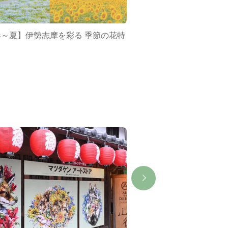
春～夏】伊勢志摩を彩る 季節の花特
ミジュマルバス&ポケ
集