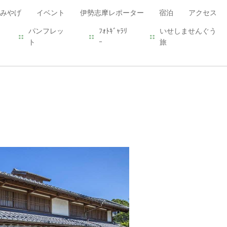
みやげ
イベント
伊勢志摩レポーター
宿泊
アクセス
パンフレッ
ﾌｫﾄｷﾞｬﾗﾘ
いせしませんぐう
ト
ｰ
旅