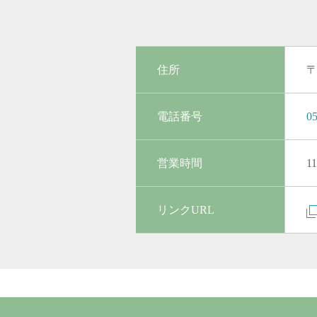
住所
〒
電話番号
05
営業時間
1
リンクURL