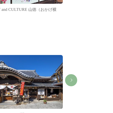
T and CULTURE 山徳（おかげ横
神宮ばら園 ばら展【
）