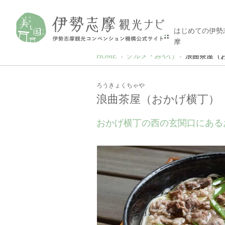
はじめての伊勢
摩
HOME
グルメ・みやげ
浪曲茶屋（
ろうきょくちゃや
浪曲茶屋（おかげ横丁）
おかげ横丁の西の玄関口にある