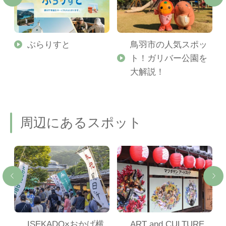
勢
ぶらりすと
鳥羽市の人気スポッ
ト！ガリバー公園を
ご
大解説！
周辺にあるスポット
勢
ISEKADO×おかげ横
ART and CULTURE