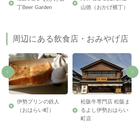
）
丁Beer Garden
山徳（おかげ横丁）
周辺にある飲食店・おみやげ店
お
伊勢プリンの鉄人
松阪牛専門店 松阪ま
（おはらい町）
るよし伊勢おはらい
町店