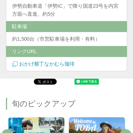
伊勢自動車道「伊勢IC」で降り国道23号を内宮
方面へ直進、約5分
駐車場
約1,500台（市営駐車場を利用・有料）
リンクURL
おかげ横丁なかむら珈琲
旬のピックアップ