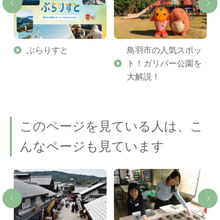
勢
ぶらりすと
鳥羽市の人気スポッ
ト！ガリバー公園を
ご
大解説！
このページを見ている人は、こ
んなページも見ています