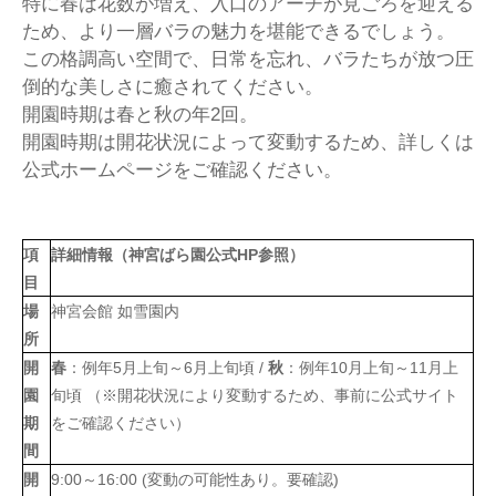
特に春は花数が増え、入口のアーチが見ごろを迎える
ため、より一層バラの魅力を堪能できるでしょう。
この格調高い空間で、日常を忘れ、バラたちが放つ圧
倒的な美しさに癒されてください。
開園時期は春と秋の年2回。
開園時期は開花状況によって変動するため、詳しくは
公式ホームページをご確認ください。
項
詳細情報（
神宮ばら園公式HP参照
）
目
場
神宮会館 如雪園内
所
開
春
：例年5月上旬～6月上旬頃 /
秋
：例年10月上旬～11月上
園
旬頃 （※開花状況により変動するため、事前に公式サイト
期
をご確認ください）
間
開
9:00
～16:00 (変動の可能性あり。要確認)