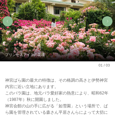
プリンセスアイコの花壇
01
03
神宮ばら園の最大の特徴は、その格調の高さと伊勢神宮
内宮に近い立地にあります。
このバラ園は、地元バラ愛好家の熱意により、昭和62年
（1987年）秋に開園しました。
神宮会館の山の手に広がる「如雪園」という場所で、ば
ら園を管理されている森さん平居さんらによって大切に