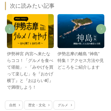
次に読みたい記事
ト
伊勢神宮 内宮へ来たな
伊勢志摩の離島 “神島”
日
らココ！「グルメを食べ
特集！アクセス方法や見
ー
て堪能」・「みやげを買
どころをご紹介します
約
って楽しむ」を『おかげ
横丁』と『おはらい町』
で満喫しよう！
自然
歴史・文化
グルメ