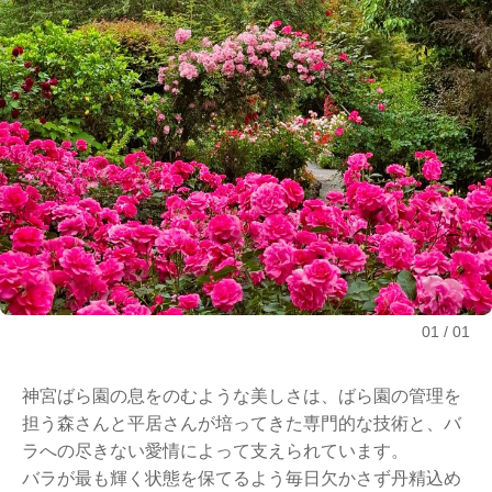
01
01
神宮ばら園の息をのむような美しさは、ばら園の管理を
担う森さんと平居さんが培ってきた専門的な技術と、バ
ラへの尽きない愛情によって支えられています。
バラが最も輝く状態を保てるよう毎日欠かさず丹精込め