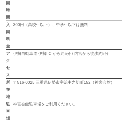
園
時
間
入
300
円（高校生以上）、中学生以下は無料
園
料
金
ア
伊勢自動車道 伊勢I.C.から約5分 / 内宮から徒歩約5分
ク
セ
ス
所
〒516-0025 三重県伊勢市宇治中之切町152（神宮会館）
在
地
駐
神宮会館駐車場をご利用ください。
車
場