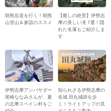
朝熊岳道を行く！朝熊
【癒しの絶景】伊勢志
山登山＆参詣のススメ
摩の美しい滝 7選！隠
れた名瀑もご紹介しま
す
伊勢志摩アンバサダー
知られざる伊勢志摩の
尾崎ななみさんが、夏
名城 田丸城跡を歩
の志摩スペイン村をご
く！ライトアップの見
紹介
どころをご案内