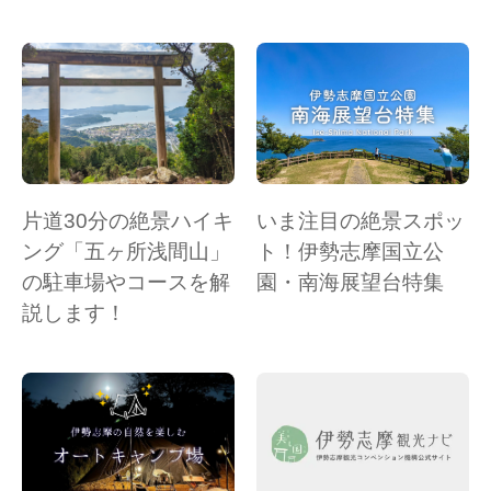
片道30分の絶景ハイキ
いま注目の絶景スポッ
ング「五ヶ所浅間山」
ト！伊勢志摩国立公
の駐車場やコースを解
園・南海展望台特集
説します！