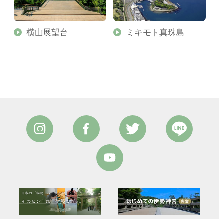
横山展望台
ミキモト真珠島