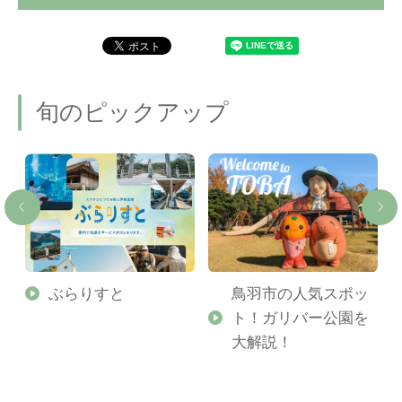
旬のピックアップ
勢
ぶらりすと
鳥羽市の人気スポッ
ト！ガリバー公園を
ご
大解説！