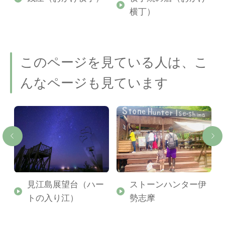
横丁）
このページを見ている人は、こ
んなページも見ています
ル
見江島展望台（ハー
ストーンハンター伊
トの入り江）
勢志摩