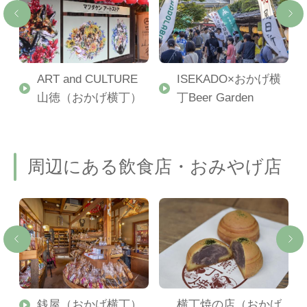
ART and CULTURE
ISEKADO×おかげ横
山徳（おかげ横丁）
丁Beer Garden
周辺にある飲食店・おみやげ店
横
銭屋（おかげ横丁）
横丁焼の店（おかげ