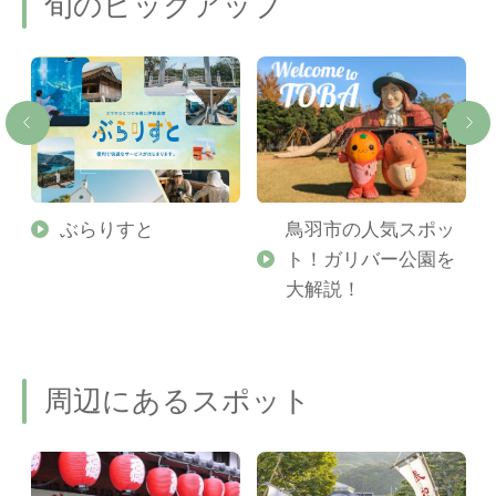
旬のピックアップ
勢
ぶらりすと
鳥羽市の人気スポッ
ト！ガリバー公園を
ご
大解説！
周辺にあるスポット