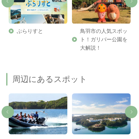
勢
ぶらりすと
鳥羽市の人気スポッ
ト！ガリバー公園を
ご
大解説！
周辺にあるスポット