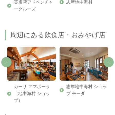
記
英虞湾アドベンチャ
志摩地中海村
ークルーズ
周辺にある飲食店・おみやげ店
ー
カーサ アマポーラ
志摩地中海村 ショッ
（地中海村 ショッ
プ モーダ
プ）