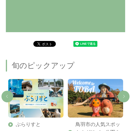
旬のピックアップ
勢
ぶらりすと
鳥羽市の人気スポッ