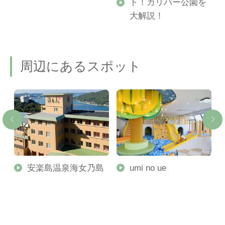
ト！ガリバー公園を
ご
大解説！
周辺にあるスポット
安楽島温泉海女乃島
umi no ue