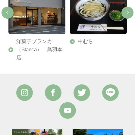
ン
洋菓子ブランカ
中むら
（Blanca） 鳥羽本
店