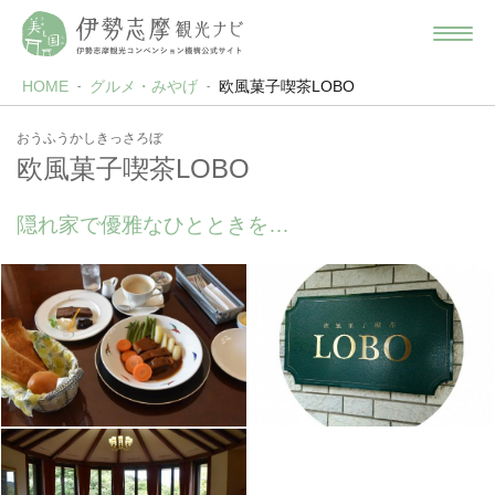
HOME
グルメ・みやげ
欧風菓子喫茶LOBO
おうふうかしきっさろぼ
欧風菓子喫茶LOBO
隠れ家で優雅なひとときを…