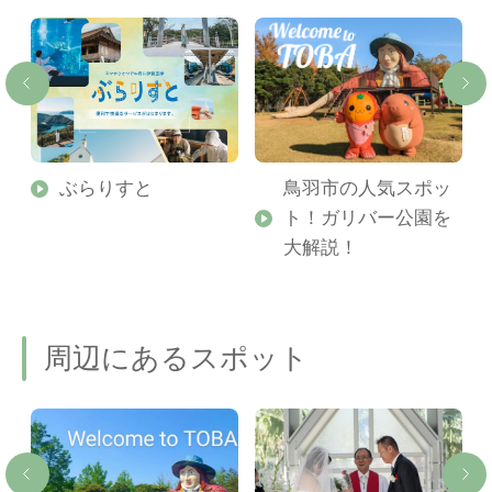
勢
ぶらりすと
鳥羽市の人気スポッ
ト！ガリバー公園を
ご
大解説！
周辺にあるスポット