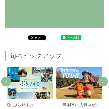
旬のピックアップ
勢
ぶらりすと
鳥羽市の人気スポッ