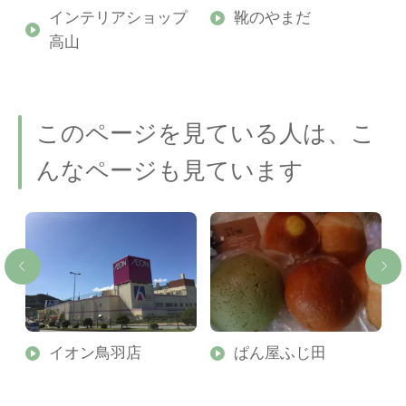
インテリアショップ
靴のやまだ
本
高山
このページを見ている人は、こ
んなページも見ています
イオン鳥羽店
ぱん屋ふじ田