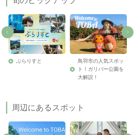
旬のピックアップ
勢
ぶらりすと
鳥羽市の人気スポッ
ト！ガリバー公園を
ご
大解説！
周辺にあるスポット