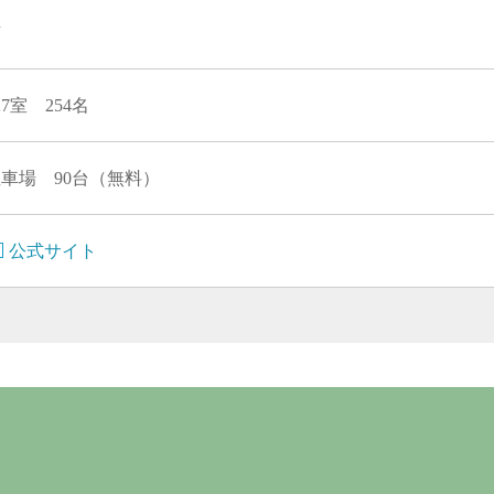
有
27室 254名
車場 90台（無料）
公式サイト