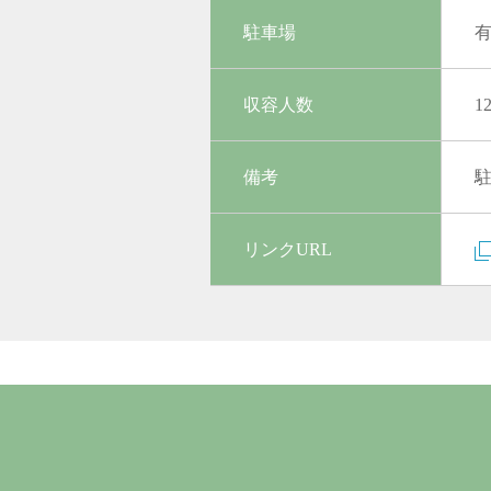
駐車場
収容人数
1
備考
駐
リンクURL