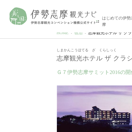
はじめての伊勢
摩
HOME
宿泊
志摩観光ホテル ザ ク
しまかんこうほてる ざ くらしっく
志摩観光ホテル ザ クラ
Ｇ７伊勢志摩サミット2016の