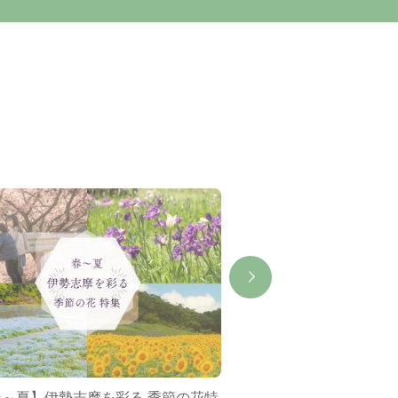
春～夏】伊勢志摩を彩る 季節の花特
ミジュマルバス&ポケ