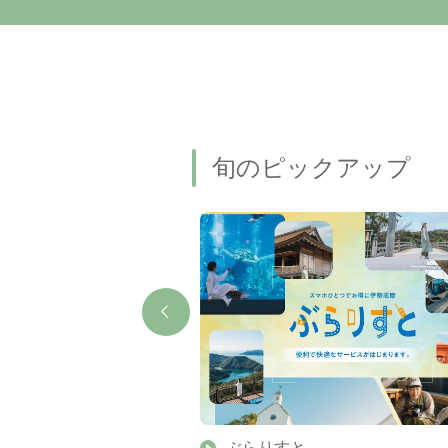
旬のピックアップ
】伊勢志摩の美しい滝 7
ぶらりすと