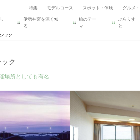
特集
モデルコース
スポット・体験
グルメ・
志
伊勢神宮を深く知
旅のテー
ぶらりす
る
マ
と
ラシック
シック
開催場所としても有名