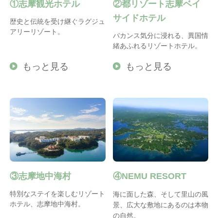
①志摩観光ホテル
②都リゾート志摩ベイ
サイドホテル
歴史と伝統を受け継ぐラグジュ
アリーリゾート。
バカンス気分に浸れる、異国情
緒あふれるリゾートホテル。
もっと見る
もっと見る
③志摩地中海村
④NEMU RESORT
特別なステイを楽しむリゾート
海に面した森、そして里山の風
ホテル、志摩地中海村。
景、広大な敷地にあるのは本物
の自然。