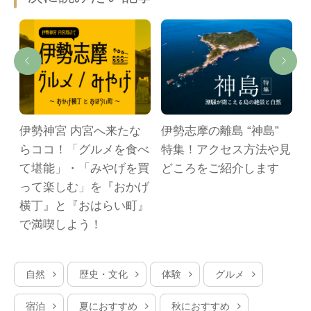
伊勢神宮 内宮へ来たな
伊勢志摩の離島 “神島”
らココ！「グルメを食べ
特集！アクセス方法や見
て堪能」・「みやげを買
どころをご紹介します
って楽しむ」を『おかげ
横丁』と『おはらい町』
で満喫しよう！
自然
歴史・文化
体験
グルメ
宿泊
夏におすすめ
秋におすすめ