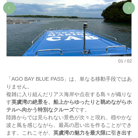
01
02
「AGO BAY BLUE PASS」は、単なる移動手段ではあ
りません。
複雑に入り組んだリアス海岸や点在する島々が織りな
す
英虞湾の絶景を、船上からゆったりと眺めながらホ
テルへ向かう特別なクルーズ
です。
陸路からでは見られない景色が次々と現れ、穏やかな
波と風を感じながら、最高の思い出を作ることができ
ます。これこそが、
英虞湾の魅力を最大限に引き出す