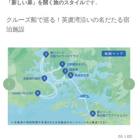
「新しい扉」を開く旅のスタイル
です。
クルーズ船で巡る！英虞湾沿いの名だたる宿
泊施設
01
02