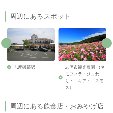
周辺にあるスポット
タ
志摩磯部駅
志摩市観光農園 （ネ
モフィラ・ひまわ
り・コキア・コスモ
ス）
周辺にある飲食店・おみやげ店