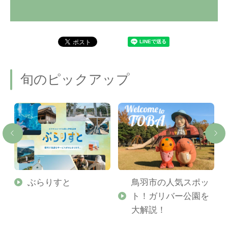
旬のピックアップ
勢
ぶらりすと
鳥羽市の人気スポッ
ト！ガリバー公園を
ご
大解説！