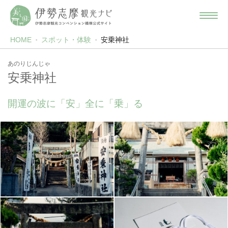
HOME
スポット・体験
安乗神社
あのりじんじゃ
安乗神社
開運の波に「安」全に「乗」る