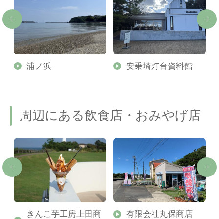
浦ノ浜
安乗埼灯台資料館
周辺にある飲食店・おみやげ店
きんこ芋工房上田商
有限会社丸保商店