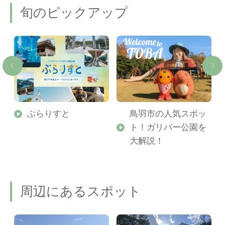
旬のピックアップ
勢
ぶらりすと
鳥羽市の人気スポッ
ト！ガリバー公園を
ご
大解説！
周辺にあるスポット