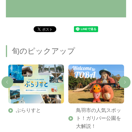
旬のピックアップ
勢
ぶらりすと
鳥羽市の人気スポッ
ト！ガリバー公園を
ご
大解説！