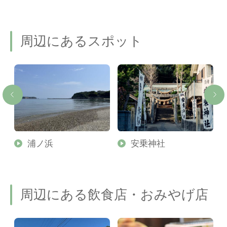
周辺にあるスポット
～
浦ノ浜
安乗神社
周辺にある飲食店・おみやげ店