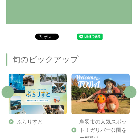
旬のピックアップ
勢
ぶらりすと
鳥羽市の人気スポッ
ト！ガリバー公園を