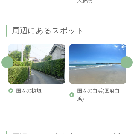
ご
大解説！
周辺にあるスポット
ス
国府の槙垣
国府の白浜(国府白
浜)