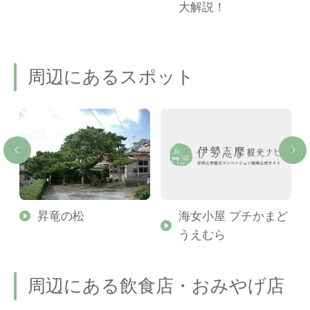
ご
大解説！
周辺にあるスポット
製
昇竜の松
海女小屋 プチかまど
うえむら
周辺にある飲食店・おみやげ店