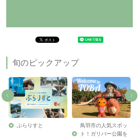
旬のピックアップ
勢
ぶらりすと
鳥羽市の人気スポッ
ト！ガリバー公園を