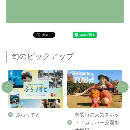
旬のピックアップ
勢
ぶらりすと
鳥羽市の人気スポッ
ト！ガリバー公園を