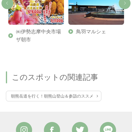
ル
㈱伊勢志摩中央市場
鳥羽マルシェ
ザ朝市
このスポットの関連記事
朝熊岳道を行く！朝熊山登山＆参詣のススメ