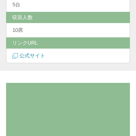
5台
収容人数
10席
リンクURL
公式サイト