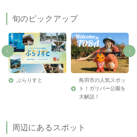
旬のピックアップ
勢
ぶらりすと
鳥羽市の人気スポッ
ト！ガリバー公園を
ご
大解説！
周辺にあるスポット