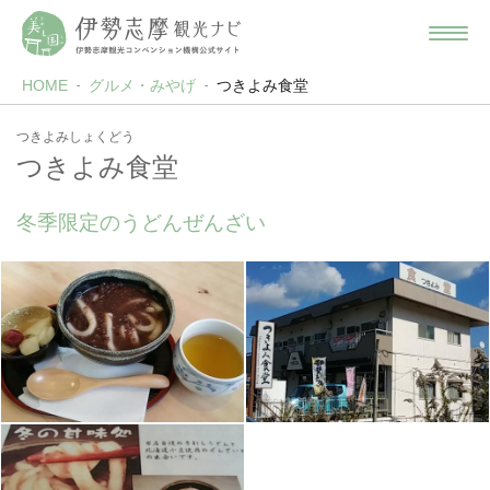
HOME
グルメ・みやげ
つきよみ食堂
つきよみしょくどう
つきよみ食堂
冬季限定のうどんぜんざい