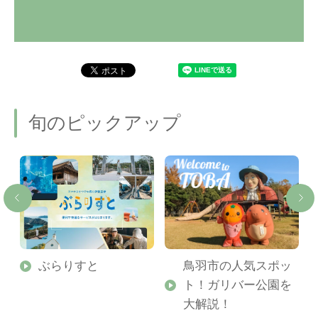
旬のピックアップ
勢
ぶらりすと
鳥羽市の人気スポッ
ト！ガリバー公園を
ご
大解説！