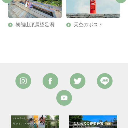
原
朝熊山頂展望足湯
天空のポスト