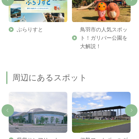
勢
ぶらりすと
鳥羽市の人気スポッ
ト！ガリバー公園を
ご
大解説！
周辺にあるスポット