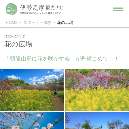
HOME
スポット・体験
花の広場
はなのひろば
花の広場
「朝熊山麓に花を咲かす会」が丹精こめて！！