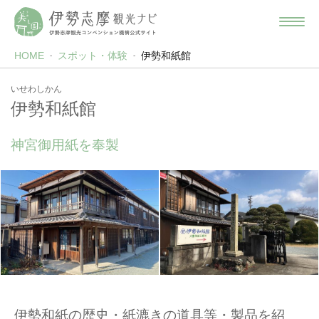
HOME
スポット・体験
伊勢和紙館
いせわしかん
伊勢和紙館
神宮御用紙を奉製
伊勢和紙の歴史・紙漉きの道具等・製品を紹