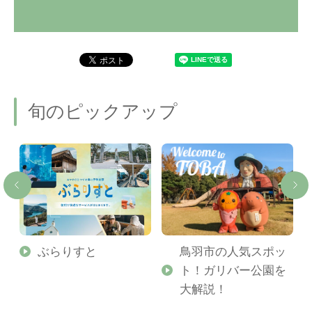
旬のピックアップ
勢
ぶらりすと
鳥羽市の人気スポッ
ト！ガリバー公園を
ご
大解説！