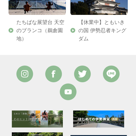
たちばな展望台 天空
【休業中】ともいき
のブランコ（鵜倉園
の国 伊勢忍者キング
地）
ダム