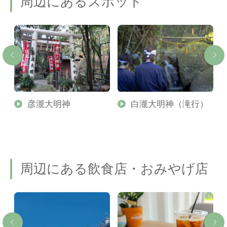
周辺にあるスポット
羽
彦瀧大明神
白瀧大明神（滝行）
周辺にある飲食店・おみやげ店