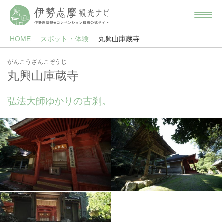
HOME
スポット・体験
丸興山庫蔵寺
がんこうざんこぞうじ
丸興山庫蔵寺
弘法大師ゆかりの古刹。