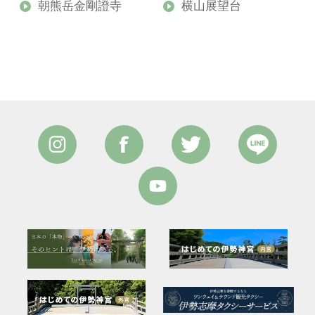
朝熊岳金剛證寺
横山展望台