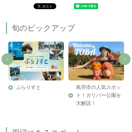
旬のピックアップ
勢
ぶらりすと
鳥羽市の人気スポッ
ト！ガリバー公園を
ご
大解説！