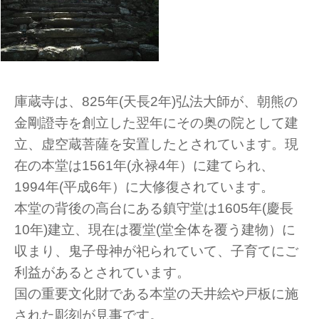
庫蔵寺は、825年(天長2年)弘法大師が、朝熊の
金剛證寺を創立した翌年にその奥の院として建
立、虚空蔵菩薩を安置したとされています。現
在の本堂は1561年(永禄4年）に建てられ、
1994年(平成6年）に大修復されています。
本堂の背後の高台にある鎮守堂は1605年(慶長
10年)建立、現在は覆堂(堂全体を覆う建物）に
収まり、鬼子母神が祀られていて、子育てにご
利益があるとされています。
国の重要文化財である本堂の天井絵や戸板に施
された彫刻が見事です。