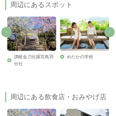
周辺にあるスポット
た
讃岐金刀比羅宮鳥羽
めだかの学校
ゃ
分社
海
周辺にある飲食店・おみやげ店