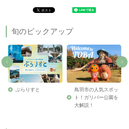
旬のピックアップ
勢
ぶらりすと
鳥羽市の人気スポッ
ト！ガリバー公園を
ご
大解説！