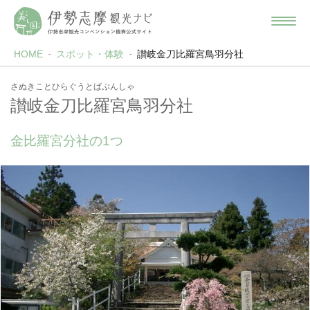
HOME
スポット・体験
讃岐金刀比羅宮鳥羽分社
さぬきことひらぐうとばぶんしゃ
讃岐金刀比羅宮鳥羽分社
金比羅宮分社の1つ