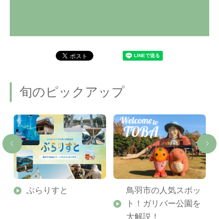
旬のピックアップ
勢
ぶらりすと
鳥羽市の人気スポッ
ト！ガリバー公園を
ご
大解説！