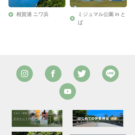
相賀浦 ニワ浜
ミジュマル公園 in と
ば