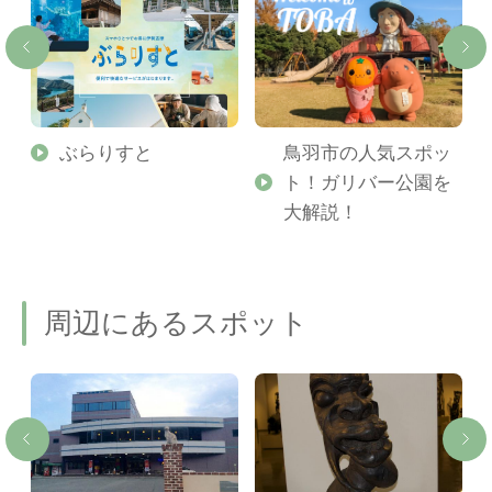
勢
ぶらりすと
鳥羽市の人気スポッ
ト！ガリバー公園を
ご
大解説！
周辺にあるスポット