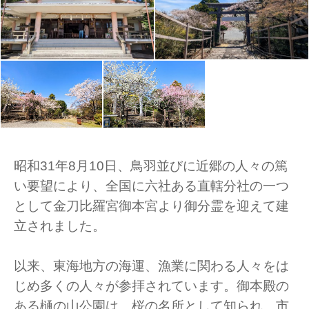
昭和31年8月10日、鳥羽並びに近郷の人々の篤
い要望により、全国に六社ある直轄分社の一つ
として金刀比羅宮御本宮より御分霊を迎えて建
立されました。
以来、東海地方の海運、漁業に関わる人々をは
じめ多くの人々が参拝されています。御本殿の
ある樋の山公園は、桜の名所として知られ、市