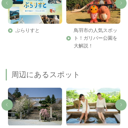
勢
ぶらりすと
鳥羽市の人気スポッ
ト！ガリバー公園を
ご
大解説！
周辺にあるスポット