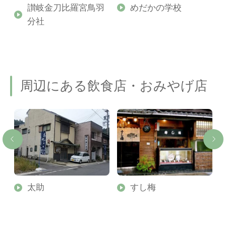
讃岐金刀比羅宮鳥羽
めだかの学校
分社
周辺にある飲食店・おみやげ店
珠
太助
すし梅
号