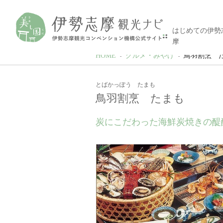
はじめての伊勢
摩
HOME
グルメ・みやげ
鳥羽割烹 
とばかっぽう たまも
鳥羽割烹 たまも
炭にこだわった海鮮炭焼きの醍