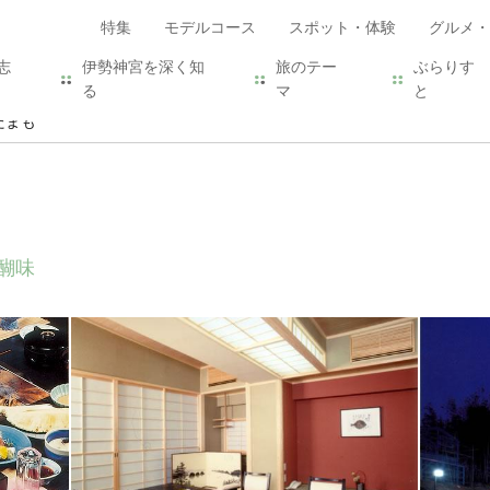
特集
モデルコース
スポット・体験
グルメ・
志
伊勢神宮を深く知
旅のテー
ぶらりす
る
マ
と
たまも
醐味