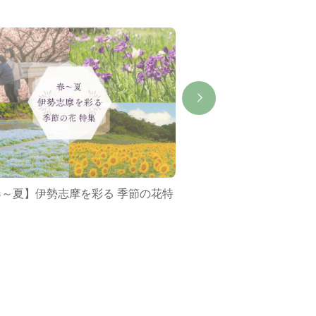
春～夏】伊勢志摩を彩る 季節の花特
ミジュマルバス&ポケ
集