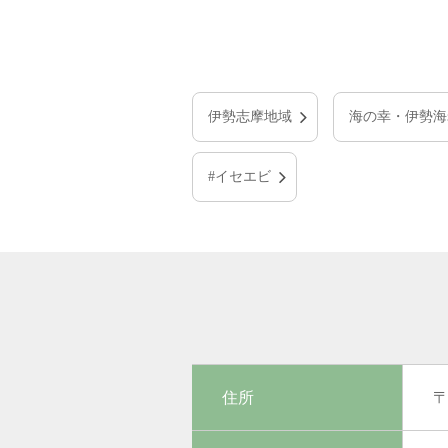
伊勢志摩地域
海の幸・伊勢海
#イセエビ
住所
〒