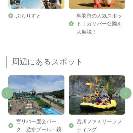
勢
ぶらりすと
鳥羽市の人気スポッ
ト！ガリバー公園を
ご
大解説！
周辺にあるスポット
宮リバー度会パー
宮川ファミリーラフ
ク 遊水プール・鏡
ティング