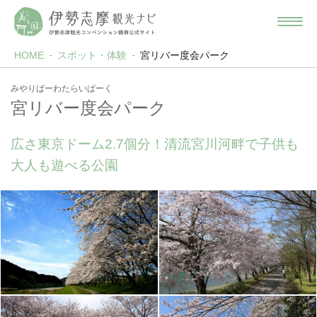
HOME
スポット・体験
宮リバー度会パーク
みやりばーわたらいぱーく
宮リバー度会パーク
広さ東京ドーム2.7個分！清流宮川河畔で子供も
大人も遊べる公園