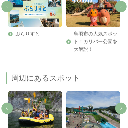
勢
ぶらりすと
鳥羽市の人気スポッ
ト！ガリバー公園を
ご
大解説！
周辺にあるスポット