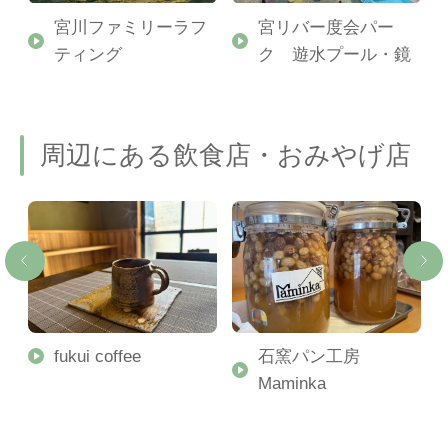
宮川ファミリーラフ
宮リバー度会パー
ティング
ク 遊水プール・鏡
周辺にある飲食店・おみやげ店
と
fukui coffee
石窯パン工房
Maminka