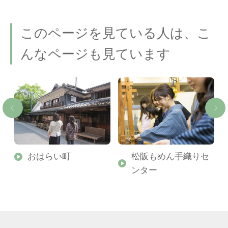
このページを見ている人は、こ
んなページも見ています
セ
おはらい町
松阪もめん手織りセ
ンター