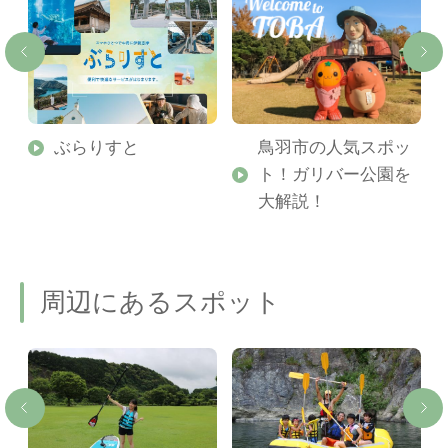
勢
ぶらりすと
鳥羽市の人気スポッ
ト！ガリバー公園を
ご
大解説！
周辺にあるスポット