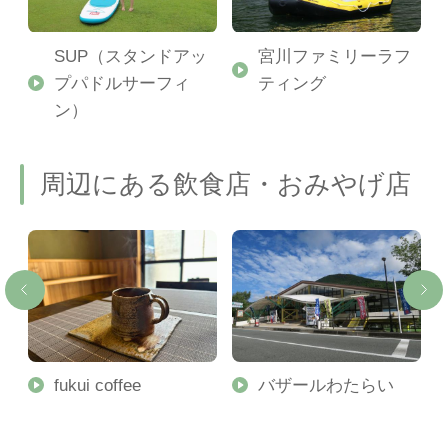
SUP（スタンドアッ
宮川ファミリーラフ
プパドルサーフィ
ティング
ン）
周辺にある飲食店・おみやげ店
ま
fukui coffee
バザールわたらい