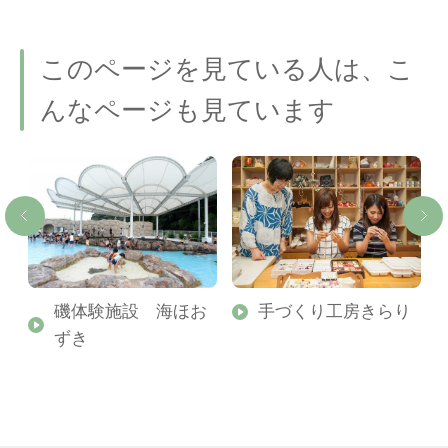
このページを見ている人は、こ
んなページも見ています
さ
磯体験施設 海ほお
手づくり工房きらり
ずき