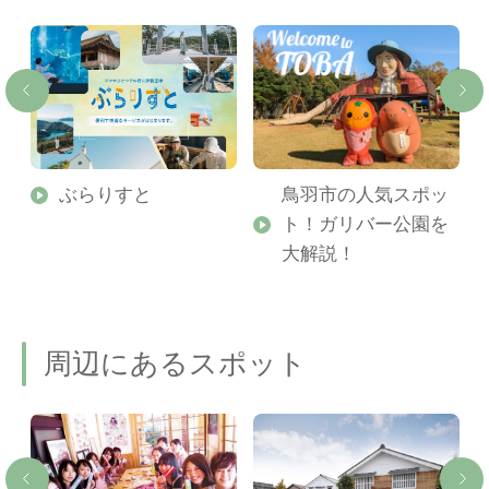
勢
ぶらりすと
鳥羽市の人気スポッ
ト！ガリバー公園を
ご
大解説！
周辺にあるスポット