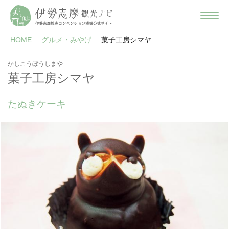
HOME
グルメ・みやげ
菓子工房シマヤ
かしこうぼうしまや
菓子工房シマヤ
たぬきケーキ