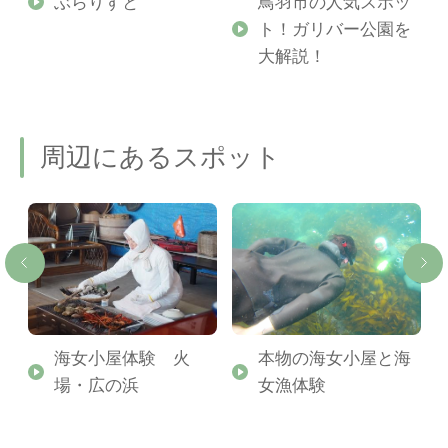
勢
ぶらりすと
鳥羽市の人気スポッ
ト！ガリバー公園を
ご
大解説！
周辺にあるスポット
海女小屋体験 火
本物の海女小屋と海
場・広の浜
女漁体験