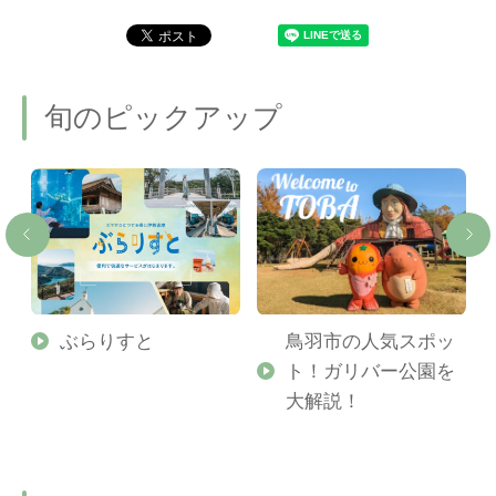
旬のピックアップ
勢
ぶらりすと
鳥羽市の人気スポッ
ト！ガリバー公園を
ご
大解説！