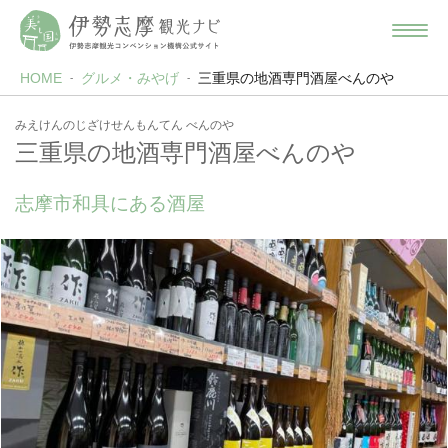
HOME
グルメ・みやげ
三重県の地酒専門酒屋べんのや
みえけんのじざけせんもんてん べんのや
三重県の地酒専門酒屋べんのや
志摩市和具にある酒屋