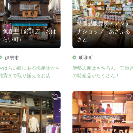
特産品販売所・アンテ
魚春五十鈴川店（おは
ナショップ あざふる
らい町）
さと
伊勢市
明和町
おはらい町にある海産物から
伊勢志摩はもちろん、三重
雑貨まで取り揃えるお店
の特産品がたくさん！