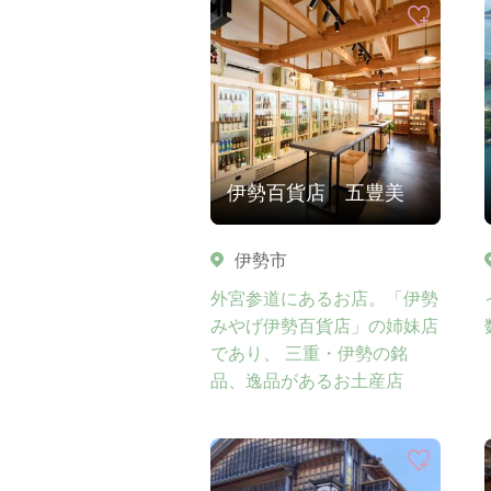
伊勢百貨店 五豊美
伊勢市
外宮参道にあるお店。「伊勢
みやげ伊勢百貨店」の姉妹店
であり、 三重・伊勢の銘
品、逸品があるお土産店