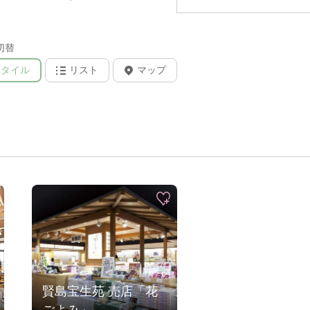
切替
タイル
リスト
マップ
賢島宝生苑 売店「花
ごよみ」