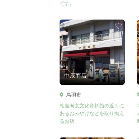
です。
中辰商店
鳥羽市
相差海女文化資料館の近くに
あるおみやげなどを取り揃え
るお店