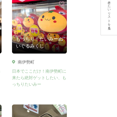
行きたいリストを見る
もっちり！たいみーぬ
いぐるみくじ
南伊勢町
ョ
日本でここだけ！南伊勢町に
来たら絶対ゲットしたい、も
っちりたいみー