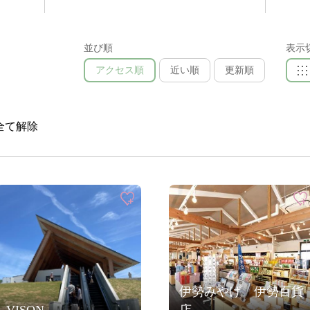
並び順
表示
アクセス順
近い順
更新順
全て解除
伊勢みやげ 伊勢百貨
VISON
店