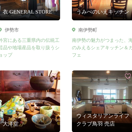
衣 GENERAL STORE
うみべのいえキッチン
伊勢市
南伊勢町
外宮にある三重県内の伝統工
南伊勢の魅力がつまった、
芸品や地場産品を取り扱うシ
のみえるシェアキッチン＆
ョップ
フェ
ウィスタリアンライフ
大洋堂
クラブ鳥羽 売店