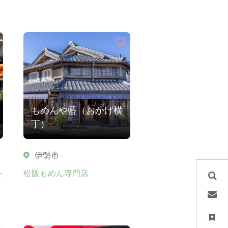
もめんや藍（おかげ横
丁）
伊勢市
を
松阪もめん専門店