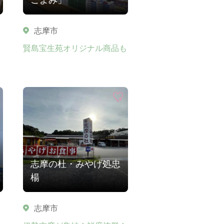
志摩市
り
賢島宝生苑オリジナル商品も
志摩の杜・みやげ処忠
楊
志摩市