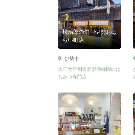
松治郎の舗 伊勢おは
らい町店
伊勢市
大正元年創業老舗養蜂園のは
ちみつ専門店