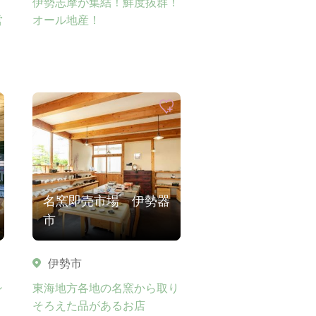
伊勢志摩が集結！鮮度抜群！
営
オール地産！
リ
名窯即売市場 伊勢器
市
伊勢市
シ
東海地方各地の名窯から取り
そろえた品があるお店