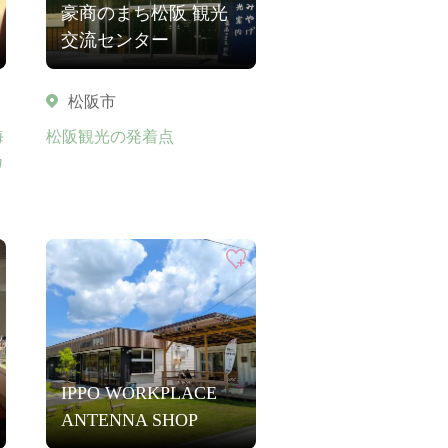
豪商のまち松阪 観光
交流センター
松阪市
海
松阪観光の発着点
カ
IPPO WORKPLACE
ANTENNA SHOP