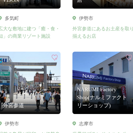
多気町
伊勢市
広大な敷地に建つ「癒・食・
外宮参道にあるお土産を取
知」の商業リゾート施設
揃えるお店
NARUMI Factory
Shop(ナルミファクト
外宮参道
リーショップ)
伊勢市
志摩市