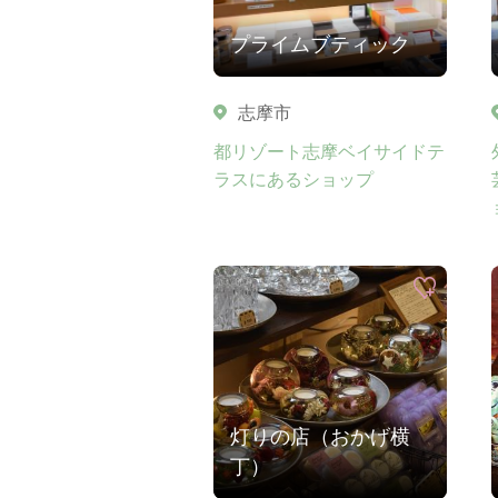
プライムブティック
志摩市
都リゾート志摩ベイサイドテ
ラスにあるショップ
灯りの店（おかげ横
丁）