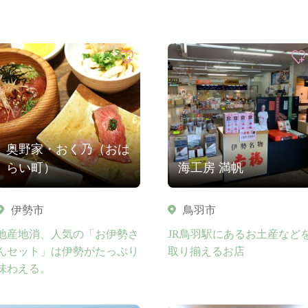
奥野家・おく乃（おは
らい町）
海工房 満帆
伊勢市
鳥羽市
地産地消、人気の「お伊勢さ
JR鳥羽駅にあるお土産など
んセット」は伊勢がたっぷり
取り揃えるお店
味わえる。