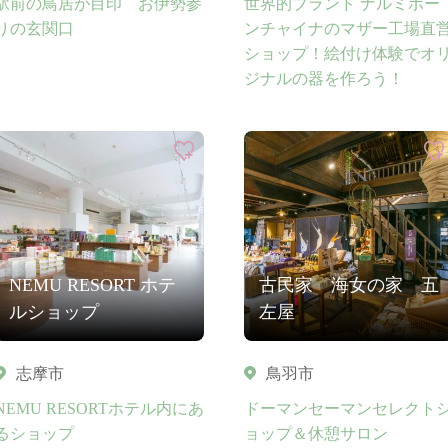
駅前の鳥居が目印 お伊勢参
世界的ブランド ナルミボー
りの玄関口
ンチャイナのマザー工場直
ショップ！絵付け体験でオ
ジナルの器を作ろう！
NEMU RESORT ホテ
古民家 海女の家 五
ルショップ
左屋
志摩市
鳥羽市
NEMU RESORTホテル内にあ
ドーマンセーマンセレクト
るショップ
ョップ＆休憩サロン