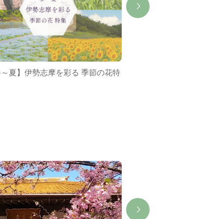
春～夏】伊勢志摩を彩る 季節の花特
ミジュマルバス&ポケ
集