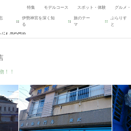
特集
モデルコース
スポット・体験
グルメ・
志
伊勢神宮を深く知
旅のテー
ぶらりす
る
マ
と
した】魚武商店
店
物！！