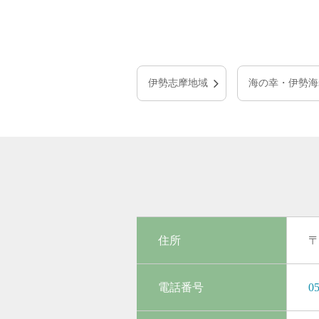
伊勢志摩地域
海の幸・伊勢海
住所
〒
電話番号
05