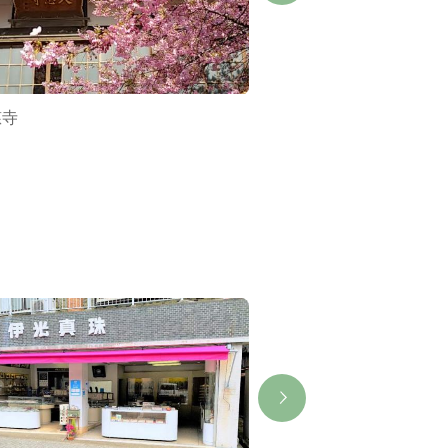
慈寺
産屋坂（おびやざか