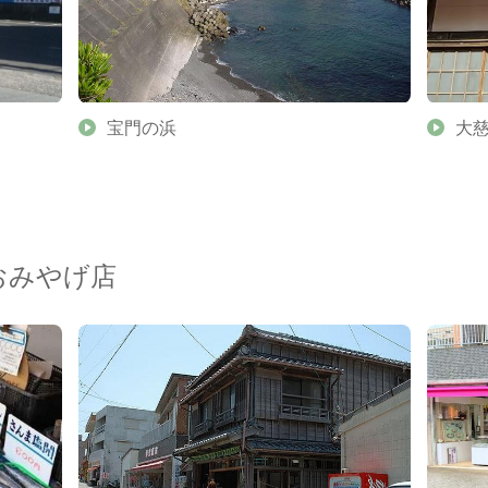
宝門の浜
大
おみやげ店