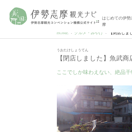
はじめての伊勢
摩
HOME
グルメ・みやげ
【閉店しま
うおたけしょうてん
【閉店しました】魚武商
ここでしか味わえない、絶品干