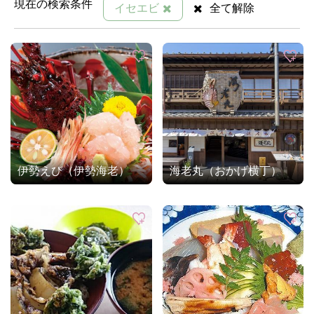
現在の検索条件
イセエビ
全て解除
伊勢えび（伊勢海老）
海老丸（おかげ横丁）