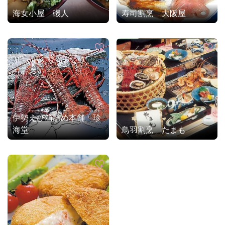
海女小屋 磯人
寿司割烹 大阪屋
伊勢えび箱詰め本舗 珍
海堂
鳥羽割烹 たまも