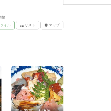
切替
タイル
リスト
マップ
寿司割烹 大阪屋