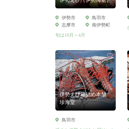
伊勢市
鳥羽市
志摩市
南伊勢町
旬は10月～4月
伊勢えび箱詰め本舗
珍海堂
鳥羽市