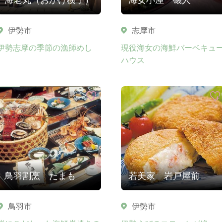
伊勢市
志摩市
伊勢志摩の季節の漁師めし
現役海女の海鮮バーベキュ
ハウス
鳥羽割烹 たまも
若美家 岩戸屋前
鳥羽市
伊勢市