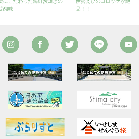
炭にこだわった海鮮炭焼きの
伊勢えびのコロッケが絶
醍醐味
品！！