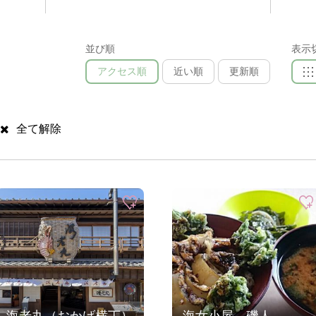
並び順
表示
アクセス順
近い順
更新順
全て解除
海老丸（おかげ横丁）
海女小屋 磯人