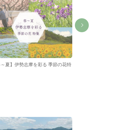
春～夏】伊勢志摩を彩る 季節の花特
ミジュマルバス&ポケ
集