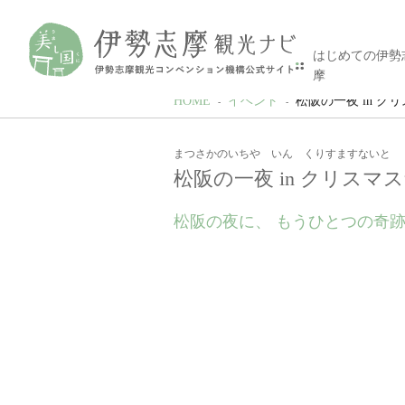
はじめての伊勢
摩
HOME
イベント
松阪の一夜 in ク
まつさかのいちや いん くりすますないと
松阪の一夜 in クリスマ
松阪の夜に、 もうひとつの奇