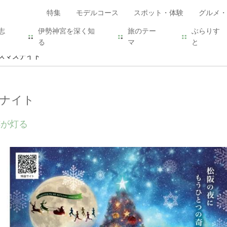
特集
モデルコース
スポット・体験
グルメ・
志
伊勢神宮を深く知
旅のテー
ぶらりす
る
マ
と
リスマスナイト
スナイト
跡が灯る