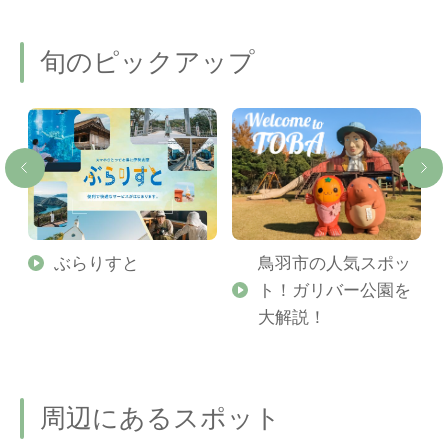
旬のピックアップ
勢
ぶらりすと
鳥羽市の人気スポッ
ト！ガリバー公園を
ご
大解説！
周辺にあるスポット