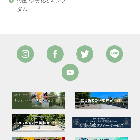
の国 伊勢忍者キング
ダム