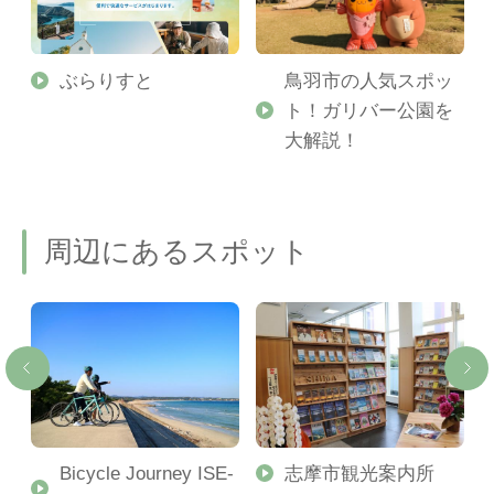
勢
ぶらりすと
鳥羽市の人気スポッ
ト！ガリバー公園を
ご
大解説！
周辺にあるスポット
Bicycle Journey ISE-
志摩市観光案内所