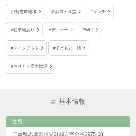
伊勢志摩地域
居酒屋・食堂
#ランチ
#駐車場あり
#ディナー
#Wi-fi
#テイクアウト
#子どもと一緒
#おひとり様大歓迎
基本情報
住所
三重県志摩市阿児町鵜方字金谷2975-68