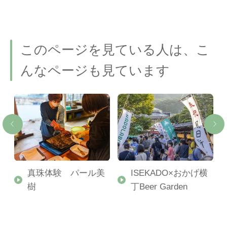
このページを見ている人は、こ
んなページも見ています
婦
真珠体験 パール美
ISEKADO×おかげ横
樹
丁Beer Garden