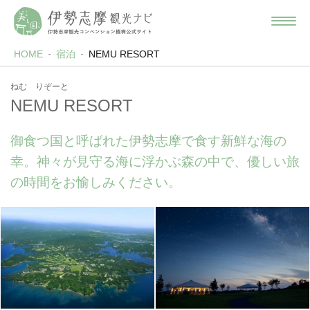
HOME
宿泊
NEMU RESORT
ねむ りぞーと
NEMU RESORT
御食つ国と呼ばれた伊勢志摩で食す新鮮な海の
幸。神々が見守る海に浮かぶ森の中で、優しい旅
の時間をお愉しみください。