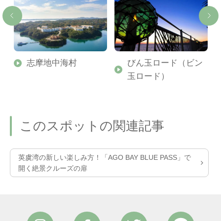
」
志摩地中海村
びん玉ロード（ビン
ホ
玉ロード）
このスポットの関連記事
英虞湾の新しい楽しみ方！「AGO BAY BLUE PASS」で
開く絶景クルーズの扉