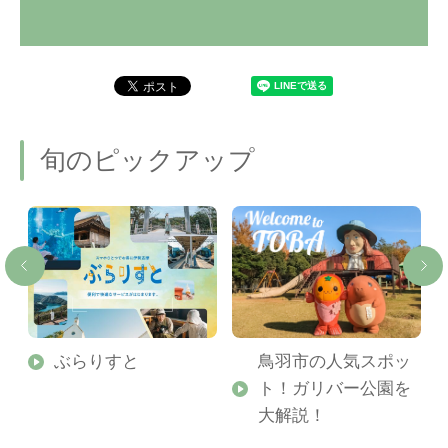
旬のピックアップ
勢
ぶらりすと
鳥羽市の人気スポッ
ト！ガリバー公園を
ご
大解説！