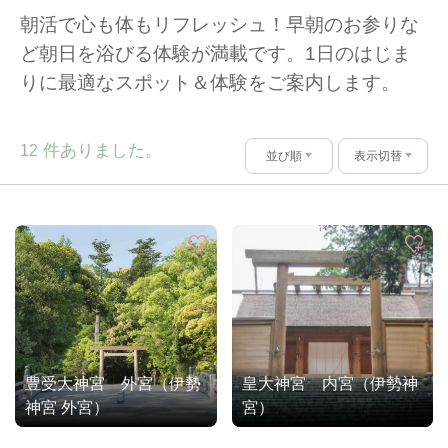
朝活で心も体もリフレッシュ！早朝のお参りな
ど朝日を浴びる体験が満載です。1日のはじま
りに最適なスポット＆体験をご案内します。
件ありました。
12
並び順
表示切替
豊受大神宮 外宮（伊勢
皇大神宮 内宮（伊勢神
神宮 外宮）
宮）