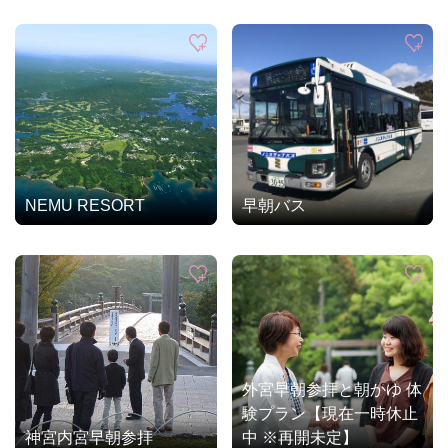
NEMU RESORT
早朝バス
外宮早朝参拝と朝かゆ 体
験プラン【現在一時休止
神宮内宮早朝参拝
中 ※再開未定】