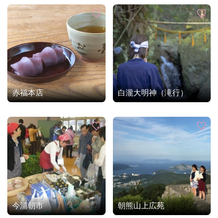
赤福本店
白瀧大明神（滝行）
今浦朝市
朝熊山上広苑