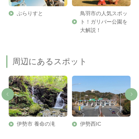
勢
ぶらりすと
鳥羽市の人気スポッ
ト！ガリバー公園を
ご
大解説！
周辺にあるスポット
伊勢市 養命の滝
伊勢西IC