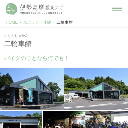
HOME
スポット・体験
二輪車館
にりんしゃかん
二輪車館
バイクのことなら何でも！